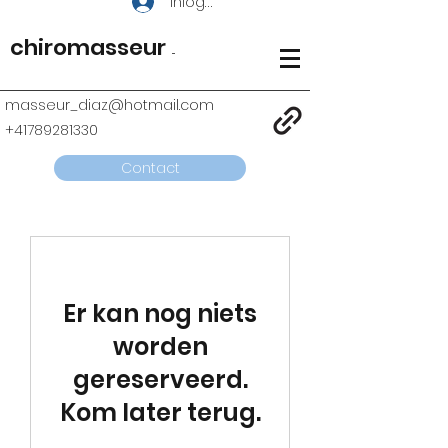
Inloggen
chiromasseur
...
masseur_diaz@hotmail.com
+41789281330
Contact
Er kan nog niets
worden
gereserveerd.
Kom later terug.