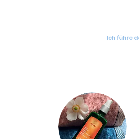
Ich führe dekont
um 