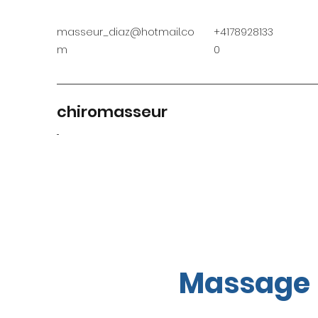
masseur_diaz@hotmail.co
+4178928133
m
0
chiromasseur
...
Massage