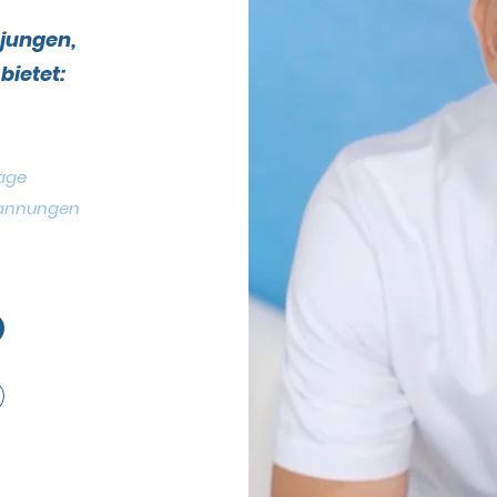
 jungen,
bietet:
sage
ssage
nnungen