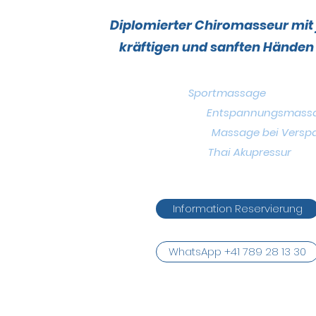
Diplomierter Chiromasseur mit
kräftigen und sanften Händen 
Sportmas
Entspannungsma
Massage bei Verspa
Thai Akupressur
Information Reservierung
WhatsApp +41 789 28 13 30