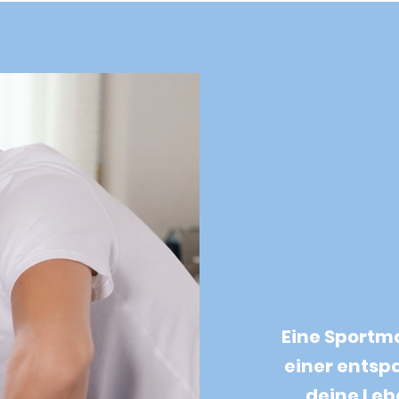
Eine Sportm
einer ents
deine Leb